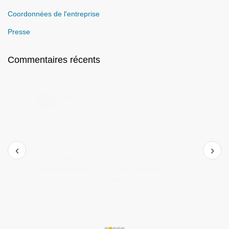
Coordonnées de l'entreprise
Presse
Commentaires récents
Zeinep Osmanoska
il y a 3 semaines
★★★★★
Je recommande vivement l'entreprise Notec !
‹
›
L'équipe qui a installé ma climatisation a été
fantastique de bout en bout. En plus d'être
d'excellents techniciens, ils se sont montrés
particulièrement polis, discrets et sympathiques. Le
travail est extrêmement soigné : ils n'ont laissé
absolument aucune trace, que ce soit sur les murs
ou sur le parquet. Un grand merci à eux pour ce
professionnalisme exemplaire !