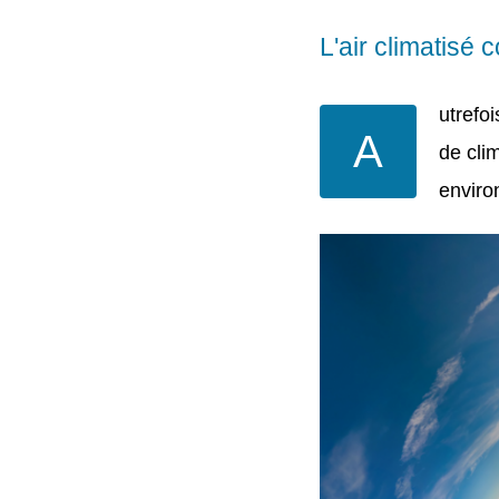
L'air climatisé 
utrefo
A
de clim
enviro