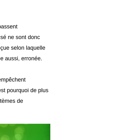
 passent
tisé ne sont donc
eçue selon laquelle
lle aussi, erronée.
i empêchent
'est pourquoi de plus
stèmes de