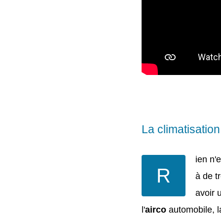
La climatisation
ien n'
R
à de t
avoir 
l'
airco
automobile, la